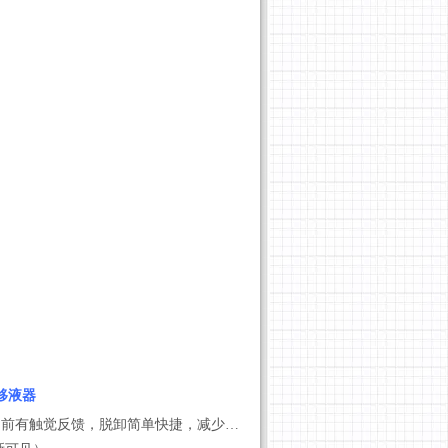
调移液器
*单键操作：人体工程学设计，操作用力小，吸头脱卸前有触觉反馈，脱卸简单快捷，减少气溶胶，不必移动拇指，减少重复性劳损